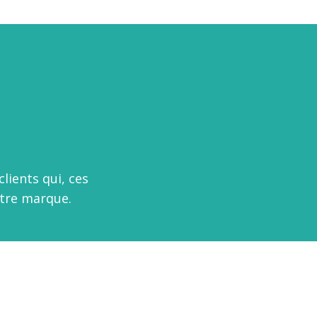
lients qui, ces
otre marque.
s