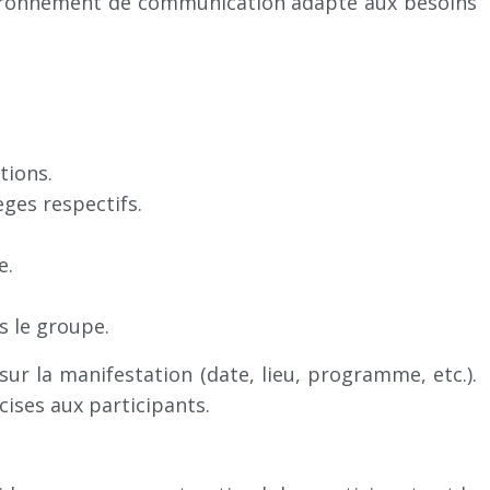
vironnement de communication adapté aux besoins
tions.
èges respectifs.
e.
s le groupe.
r la manifestation (date, lieu, programme, etc.).
ises aux participants.