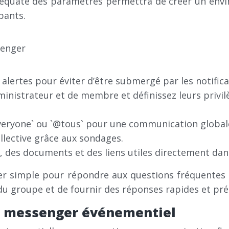
adéquate des paramètres permettra de créer un en
pants.
 alertes pour éviter d’être submergé par les notifica
ministrateur et de membre et définissez leurs privil
everyone` ou `@tous` pour une communication global
ollective grâce aux sondages.
 des documents et des liens utiles directement dan
r simple pour répondre aux questions fréquentes su
u groupe et de fournir des réponses rapides et préc
e messenger événementiel